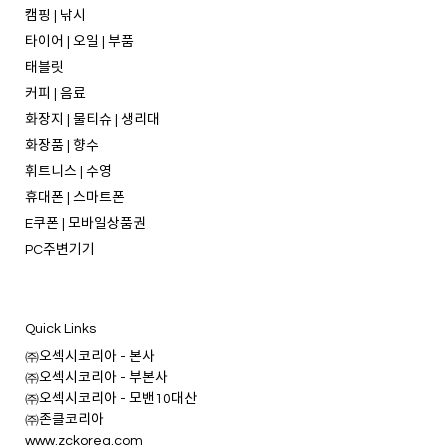
캠핑 | 낚시
타이어 | 오일 | 부품
태블릿
커피 | 음료
화장지 | 물티슈 | 생리대
화장품 | 향수
휘트니스 | 수영
휴대폰 | 스마트폰
E쿠폰 | 모바일상품권
PC주변기기
Quick Links
㈜오섹시코리아 - 본사
㈜오섹시코리아 - 부본사
㈜오섹시코리아 - 모밴10대산
㈜존클코리아
www.zckorea.com