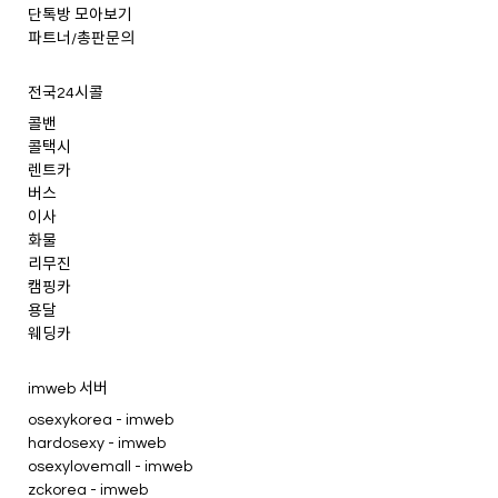
단톡방 모아보기
파트너/총판문의
전국24시콜
콜밴
콜택시
렌트카
버스
이사
화물
리무진
캠핑카
용달
웨딩카
imweb 서버
osexykorea - imweb
hardosexy - imweb
osexylovemall - imweb
zckorea - imweb