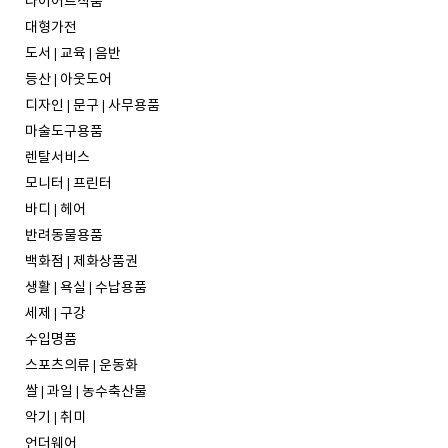
다이어트식품
대형가전
도서 | 교육 | 음반
등산 | 아웃도어
디자인 | 문구 | 사무용품
마술도구용품
렌탈서비스
모니터 | 프린터
바디 | 헤어
반려동물용품
백화점 | 제화상품권
생활 | 욕실 | 수납용품
세제 | 구강
수입명품
스포츠의류 | 운동화
쌀 | 과일 | 농수축산물
악기 | 취미
언더웨어