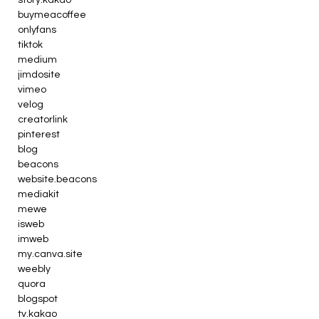
story.kakao
buymeacoffee
onlyfans
tiktok
medium
jimdosite
vimeo
velog
creatorlink
pinterest
blog
beacons
website.beacons
mediakit
mewe
isweb
imweb
my.canva.site
weebly
quora
blogspot
tv.kakao