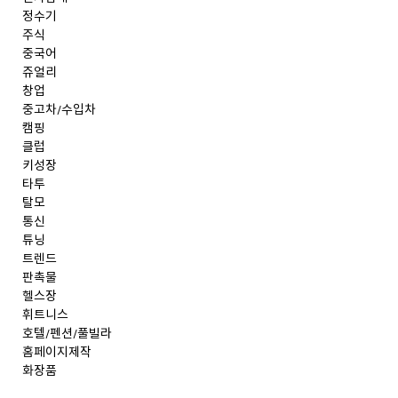
정수기
주식
중국어
쥬얼리
창업
중고차/수입차
캠핑
클럽
키성장
타투
탈모
통신
튜닝
트렌드
판촉물
헬스장
휘트니스
호텔/펜션/풀빌라
홈페이지제작
화장품