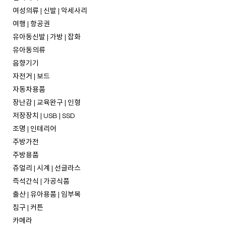
여성의류 | 신발 | 악세사리
여행 | 항공권
유아동신발 | 가방 | 잡화
유아동의류
음향기기
자전거 | 보드
자동차용품
장난감 | 교육완구 | 인형
저장장치 | USB | SSD
조명 | 인테리어
주방가전
주방용품
쥬얼리 | 시계 | 선글라스
즉석간식 | 가공식품
출산 | 유아용품 | 임부복
침구 | 커튼
카메라