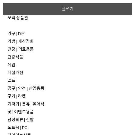
글쓰기
모백 상품관
가구 | DIY
가방 | 패션잡화
건강 | 의료용품
건강식품
게임
계절가전
골프
공구 | 안전 | 산업용품
구기 | 라켓
기저귀 | 분유 | 유아식
꽃 | 이벤트용품
남성의류 | 신발
노트북 | PC