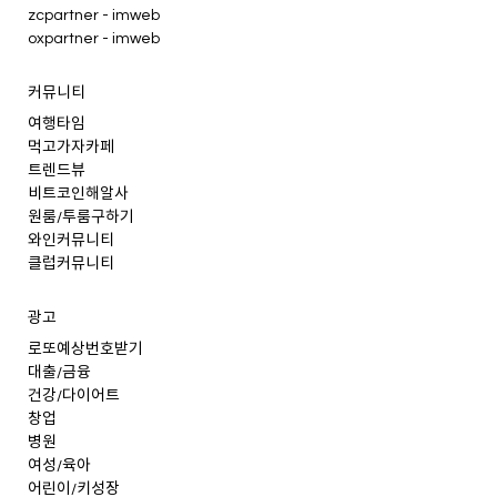
zcpartner - imweb
oxpartner - imweb
커뮤니티
여행타임
먹고가자카페
트렌드뷰
비트코인해알사
원룸/투룸구하기
와인커뮤니티
클럽커뮤니티
광고
로또예상번호받기
대출/금융
건강/다이어트
창업
병원
여성/육아
어린이/키성장