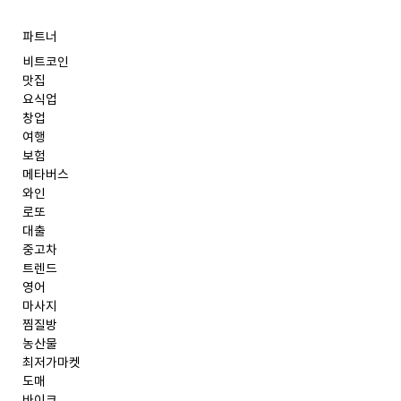
파트너
비트코인
맛집
요식업
창업
여행
보험
메타버스
와인
로또
대출
중고차
트렌드
영어
마사지
찜질방
농산물
최저가마켓
도매