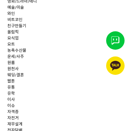
영화/드라마/애니
예술/미술
와인
비트코인
친구만들기
올림픽
요식업
요트
농축수산물
운세/사주
원룸
원천사
웨딩/결혼
웹툰
유통
유학
이사
이슈
자격증
자전거
재무설계
전자담배