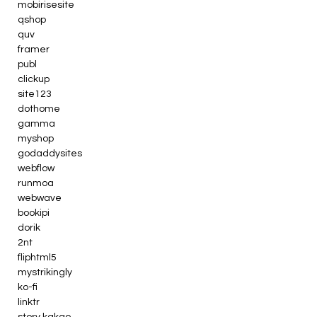
mobirisesite
qshop
quv
framer
publ
clickup
site123
dothome
gamma
myshop
godaddysites
webflow
runmoa
webwave
bookipi
dorik
2nt
fliphtml5
mystrikingly
ko-fi
linktr