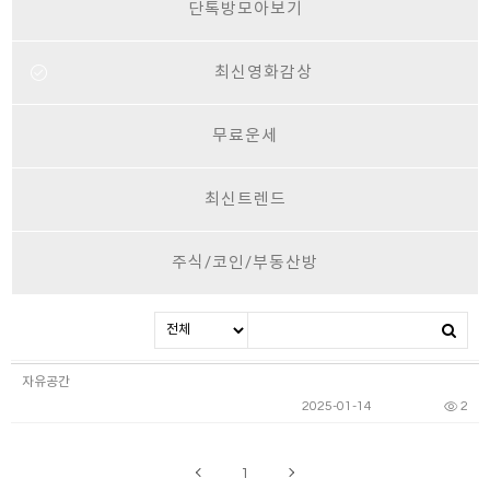
단톡방모아보기
최신영화감상
무료운세
최신트렌드
주식/코인/부동산방
자유공간
2025-01-14
2
1