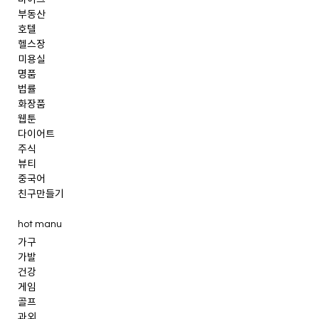
바이크
부동산
호텔
헬스장
미용실
명품
법률
화장품
웹툰
다이어트
주식
뷰티
중국어
친구만들기
hot manu
가구
가발
건강
게임
골프
과외