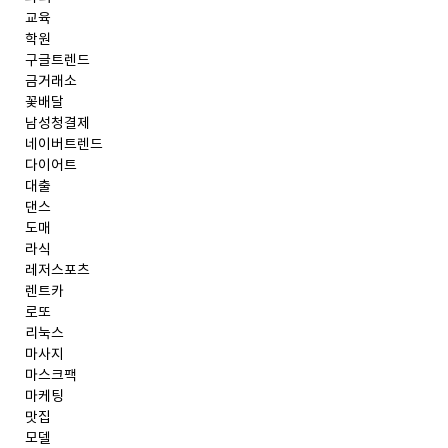
교육
학원
구글트렌드
금거래소
꽃배달
남성청결제
네이버트렌드
다이어트
대출
댄스
도매
라식
레저스포츠
렌트카
로또
리눅스
마사지
마스크팩
마케팅
맛집
모델